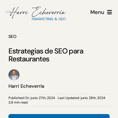
Saltar
al
Menu
contenido
Consultoría
SEO
SEO
Estrategias de SEO para
Restaurantes
GEO
Clientes
Harri Echeverría
Sobre mí
Published On: junio 27th, 2024
Last Updated: junio 28th, 2024
3,8 min read